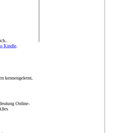
ch..
s Kindle
.
en kennengelernt,
edeutung Online-
Alles