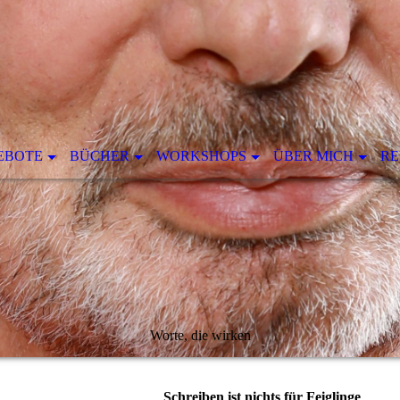
EBOTE
BÜCHER
WORKSHOPS
ÜBER MICH
RE
Worte, die wirken
Schreiben ist nichts für Feiglinge